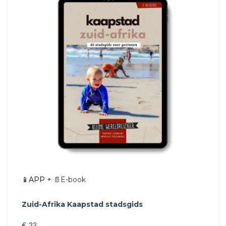
📱APP +
📄E-book
Zuid-Afrika Kaapstad stadsgids
€ 23