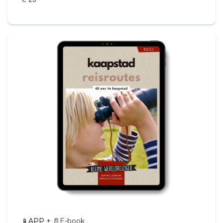
📱APP +
📄E-book