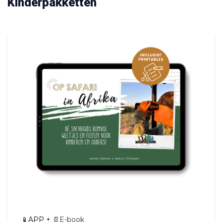
Kinderpakketten
📱APP +
📄E-book